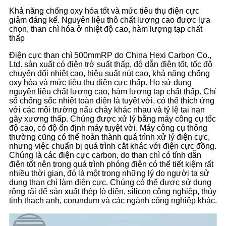
Khả năng chống oxy hóa tốt và mức tiêu thụ điện cực
giảm đáng kể. Nguyên liệu thô chất lượng cao được lựa
chọn, than chì hóa ở nhiệt độ cao, hàm lượng tạp chất
thấp
Điện cực than chì 500mmRP do China Hexi Carbon Co.,
Ltd. sản xuất có điện trở suất thấp, độ dẫn điện tốt, tốc độ
chuyển đổi nhiệt cao, hiệu suất nút cao, khả năng chống
oxy hóa và mức tiêu thụ điện cực thấp. Họ sử dụng
nguyên liệu chất lượng cao, hàm lượng tạp chất thấp. Chỉ
số chống sốc nhiệt toàn diện là tuyệt vời, có thể thích ứng
với các môi trường nấu chảy khác nhau và tỷ lệ tai nạn
gãy xương thấp. Chúng được xử lý bằng máy công cụ tốc
độ cao, có độ ổn định máy tuyệt vời. Máy công cụ thông
thường cũng có thể hoàn thành quá trình xử lý điện cực,
nhưng việc chuẩn bị quá trình cắt khác với điện cực đồng.
Chúng là các điện cực carbon, do than chì có tính dẫn
điện tốt nên trong quá trình phóng điện có thể tiết kiệm rất
nhiều thời gian, đó là một trong những lý do người ta sử
dụng than chì làm điện cực. Chúng có thể được sử dụng
rộng rãi để sản xuất thép lò điện, silicon công nghiệp, thủy
tinh thạch anh, corundum và các ngành công nghiệp khác.