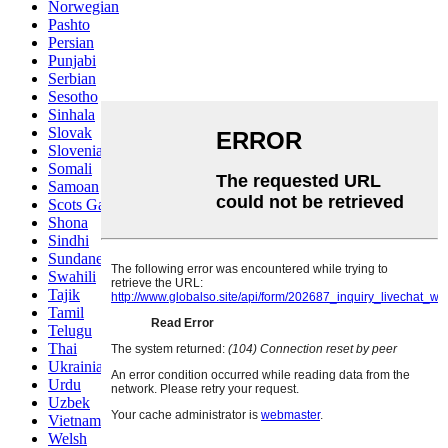
Norwegian
Pashto
Persian
Punjabi
Serbian
Sesotho
Sinhala
Slovak
Slovenian
Somali
Samoan
Scots Gaelic
Shona
Sindhi
Sundanese
Swahili
Tajik
Tamil
Telugu
Thai
Ukrainian
Urdu
Uzbek
Vietnamese
Welsh