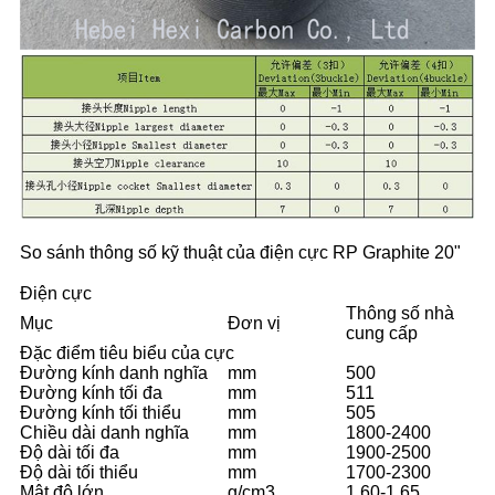
So sánh thông số kỹ thuật của điện cực RP Graphite 20"
Điện cực
Thông số nhà
Mục
Đơn vị
cung cấp
Đặc điểm tiêu biểu của cực
Đường kính danh nghĩa
mm
500
Đường kính tối đa
mm
511
Đường kính tối thiểu
mm
505
Chiều dài danh nghĩa
mm
1800-2400
Độ dài tối đa
mm
1900-2500
Độ dài tối thiểu
mm
1700-2300
Mật độ lớn
g/cm3
1,60-1,65