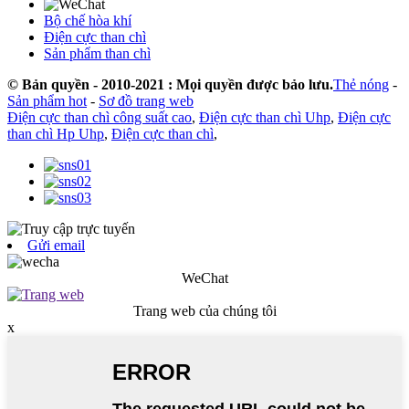
Bộ chế hòa khí
Điện cực than chì
Sản phẩm than chì
© Bản quyền - 2010-2021 : Mọi quyền được bảo lưu.
Thẻ nóng
-
Sản phẩm hot
-
Sơ đồ trang web
Điện cực than chì công suất cao
,
Điện cực than chì Uhp
,
Điện cực
than chì Hp Uhp
,
Điện cực than chì
,
Gửi email
WeChat
Trang web của chúng tôi
x