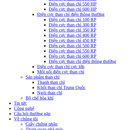
Điện cực than chì 550 HP
Điện cực than chì 600 HP
Điện cực than chì điện thông thường
Điện cực than chì 100 RP
Điện cực than chì 300 RP
Điện cực than chì 350 RP
Điện cực than chì 400 RP
Điện cực than chì 450 RP
Điện cực than chì 500 RP
Điện cực than chì 550 RP
Điện cực than chì 600 RP
Điện cực than chì điện thông thường
Điện cực than chì cực lớn
Mối nối điện cực than chì
Sản phẩm than chì
Thanh than chì
Khối than chì Trung Quốc
Ngói than chì
Bộ chế hòa khí
Tin tức
Công nghệ
Câu hỏi thường gặp
Về chúng tôi
Giấy chứng nhận
Tham quan nhà máy