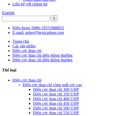
Liên hệ với chúng tôi
English
Điện thoại: 0086-19555988855
E-mail: asher@hexicarbon.com
Trang chủ
Các sản phẩm
Điện cực than chì
Điện cực than chì điện thông thường
Điện cực than chì điện thông thường
Thể loại
Điện cực than chì
Điện cực than chì công suất cực cao
Điện cực than chì 300 UHP
Điện cực than chì 350 UHP
Điện cực than chì 400 UHP
Điện cực than chì 450 UHP
Điện cực than chì 500 UHP
Điện cực than chì 550 UHP