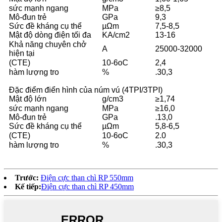
sức mạnh ngang
MPa
≥8,5
Mô-đun trẻ
GPa
9,3
Sức đề kháng cụ thể
µΩm
7,5-8,5
Mật độ dòng điện tối đa
KA/cm2
13-16
Khả năng chuyên chở
A
25000-32000
hiện tại
(CTE)
10-6oC
2,4
hàm lượng tro
%
.30,3
Đặc điểm điển hình của núm vú (4TPI/3TPI)
Mật độ lớn
g/cm3
≥1,74
sức mạnh ngang
MPa
≥16,0
Mô-đun trẻ
GPa
.13,0
Sức đề kháng cụ thể
µΩm
5,8-6,5
(CTE)
10-6oC
2.0
hàm lượng tro
%
.30,3
Trước:
Điện cực than chì RP 550mm
Kế tiếp:
Điện cực than chì RP 450mm