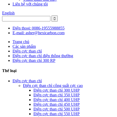
Liên hệ với chúng tôi
English
Điện thoại: 0086-19555988855
E-mail: asher@hexicarbon.com
Trang chủ
Các sản phẩm
Điện cực than chì
Điện cực than chì điện thông thường
Điện cực than chì 300 RP
Thể loại
Điện cực than chì
Điện cực than chì công suất cực cao
Điện cực than chì 300 UHP
Điện cực than chì 350 UHP
Điện cực than chì 400 UHP
Điện cực than chì 450 UHP
Điện cực than chì 500 UHP
Điện cực than chì 550 UHP