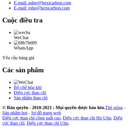
E-mail: asher@hexicarbon.com
E-mail: john@hexicarbon.com
Cuộc điều tra
WeChat
WhatsApp
Yêu cầu bảng giá
Các sản phẩm
Bộ chế hòa khí
Điện cực than chì
Sản phẩm than chì
© Bản quyền - 2010-2021 : Mọi quyền được bảo lưu.
Thẻ nóng
-
Sản phẩm hot
-
Sơ đồ trang web
Điện cực than chì công suất cao
,
Điện cực than chì Hp Uhp
,
Điện
cực than chì
,
Điện cực than chì Uhp
,