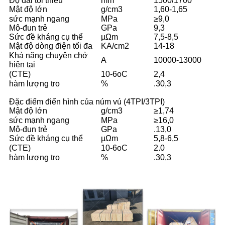
Độ dài tối thiểu
mm
1500/1700
Mật độ lớn
g/cm3
1,60-1,65
sức mạnh ngang
MPa
≥9,0
Mô-đun trẻ
GPa
9,3
Sức đề kháng cụ thể
µΩm
7,5-8,5
Mật độ dòng điện tối đa
KA/cm2
14-18
Khả năng chuyên chở
A
10000-13000
hiện tại
(CTE)
10-6oC
2,4
hàm lượng tro
%
.30,3
Đặc điểm điển hình của núm vú (4TPI/3TPI)
Mật độ lớn
g/cm3
≥1,74
sức mạnh ngang
MPa
≥16,0
Mô-đun trẻ
GPa
.13,0
Sức đề kháng cụ thể
µΩm
5,8-6,5
(CTE)
10-6oC
2.0
hàm lượng tro
%
.30,3