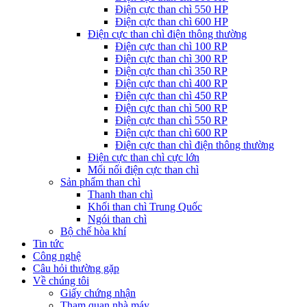
Điện cực than chì 550 HP
Điện cực than chì 600 HP
Điện cực than chì điện thông thường
Điện cực than chì 100 RP
Điện cực than chì 300 RP
Điện cực than chì 350 RP
Điện cực than chì 400 RP
Điện cực than chì 450 RP
Điện cực than chì 500 RP
Điện cực than chì 550 RP
Điện cực than chì 600 RP
Điện cực than chì điện thông thường
Điện cực than chì cực lớn
Mối nối điện cực than chì
Sản phẩm than chì
Thanh than chì
Khối than chì Trung Quốc
Ngói than chì
Bộ chế hòa khí
Tin tức
Công nghệ
Câu hỏi thường gặp
Về chúng tôi
Giấy chứng nhận
Tham quan nhà máy