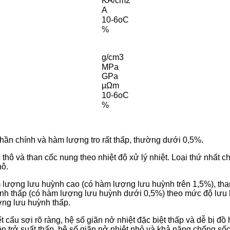
KA/cm2
A
10-6oC
%
g/cm3
MPa
GPa
µΩm
10-6oC
%
hần chính và hàm lượng tro rất thấp, thường dưới 0,5%.
 thô và than cốc nung theo nhiệt độ xử lý nhiệt. Loại thứ nhất 
hô.
 lượng lưu huỳnh cao (có hàm lượng lưu huỳnh trên 1,5%), th
nh thấp (có hàm lượng lưu huỳnh dưới 0,5%) theo mức độ lưu 
ợng lưu huỳnh thấp.
t cấu sợi rõ ràng, hệ số giãn nở nhiệt đặc biệt thấp và dễ bị đồ
n trở suất thấp, hệ số giãn nở nhiệt nhỏ và khả năng chống sốc 