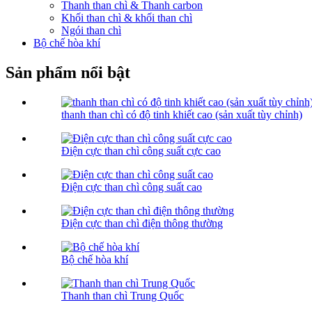
Thanh than chì & Thanh carbon
Khối than chì & khối than chì
Ngói than chì
Bộ chế hòa khí
Sản phẩm nổi bật
thanh than chì có độ tinh khiết cao (sản xuất tùy chỉnh)
Điện cực than chì công suất cực cao
Điện cực than chì công suất cao
Điện cực than chì điện thông thường
Bộ chế hòa khí
Thanh than chì Trung Quốc