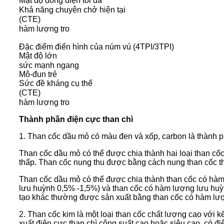
Mật độ dòng điện tối đa
Khả năng chuyên chở hiện tại
(CTE)
hàm lượng tro
Đặc điểm điển hình của núm vú (4TPI/3TPI)
Mật độ lớn
sức mạnh ngang
Mô-đun trẻ
Sức đề kháng cụ thể
(CTE)
hàm lượng tro
Thành phần điện cực than chì
1. Than cốc dầu mỏ có màu đen và xốp, carbon là thành p
Than cốc dầu mỏ có thể được chia thành hai loại than cốc
thấp. Than cốc nung thu được bằng cách nung than cốc t
Than cốc dầu mỏ có thể được chia thành than cốc có hàm
lưu huỳnh 0,5% -1,5%) và than cốc có hàm lượng lưu huỳ
tạo khác thường được sản xuất bằng than cốc có hàm lư
2. Than cốc kim là một loại than cốc chất lượng cao với kế
xuất điện cực than chì công suất cao hoặc siêu cao, có điệ