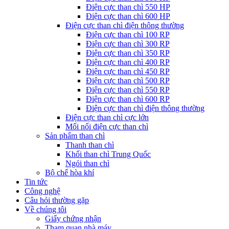
Điện cực than chì 550 HP
Điện cực than chì 600 HP
Điện cực than chì điện thông thường
Điện cực than chì 100 RP
Điện cực than chì 300 RP
Điện cực than chì 350 RP
Điện cực than chì 400 RP
Điện cực than chì 450 RP
Điện cực than chì 500 RP
Điện cực than chì 550 RP
Điện cực than chì 600 RP
Điện cực than chì điện thông thường
Điện cực than chì cực lớn
Mối nối điện cực than chì
Sản phẩm than chì
Thanh than chì
Khối than chì Trung Quốc
Ngói than chì
Bộ chế hòa khí
Tin tức
Công nghệ
Câu hỏi thường gặp
Về chúng tôi
Giấy chứng nhận
Tham quan nhà máy