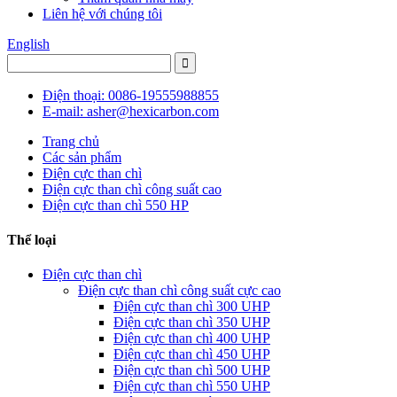
Liên hệ với chúng tôi
English
Điện thoại: 0086-19555988855
E-mail: asher@hexicarbon.com
Trang chủ
Các sản phẩm
Điện cực than chì
Điện cực than chì công suất cao
Điện cực than chì 550 HP
Thể loại
Điện cực than chì
Điện cực than chì công suất cực cao
Điện cực than chì 300 UHP
Điện cực than chì 350 UHP
Điện cực than chì 400 UHP
Điện cực than chì 450 UHP
Điện cực than chì 500 UHP
Điện cực than chì 550 UHP