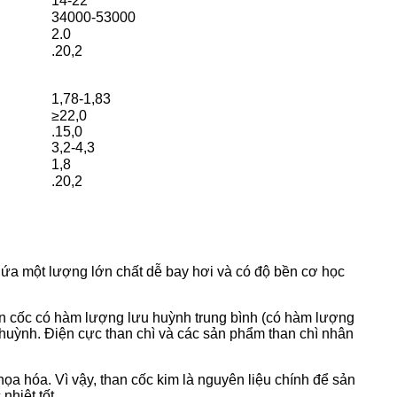
14-22
34000-53000
2.0
.20,2
1,78-1,83
≥22,0
.15,0
3,2-4,3
1,8
.20,2
chứa một lượng lớn chất dễ bay hơi và có độ bền cơ học
an cốc có hàm lượng lưu huỳnh trung bình (có hàm lượng
huỳnh. Điện cực than chì và các sản phẩm than chì nhân
 họa hóa. Vì vậy, than cốc kim là nguyên liệu chính để sản
nhiệt tốt.