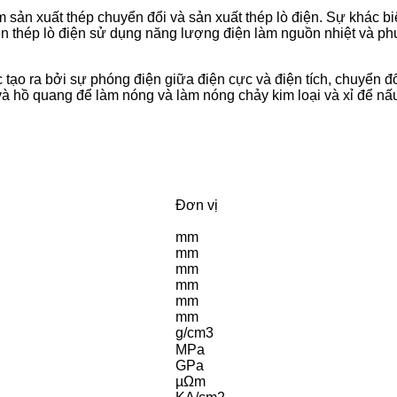
sản xuất thép chuyển đổi và sản xuất thép lò điện. Sự khác bi
n thép lò điện sử dụng năng lượng điện làm nguồn nhiệt và p
 tạo ra bởi sự phóng điện giữa điện cực và điện tích, chuyển đ
và hồ quang để làm nóng và làm nóng chảy kim loại và xỉ để nấ
Đơn vị
mm
mm
mm
mm
mm
mm
g/cm3
MPa
GPa
µΩm