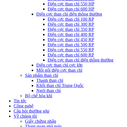
Điện cực than chì 550 HP
Điện cực than chì 600 HP
Điện cực than chì điện thông thường
Điện cực than chì 100 RP
Điện cực than chì 300 RP
Điện cực than chì 350 RP
Điện cực than chì 400 RP
Điện cực than chì 450 RP
Điện cực than chì 500 RP
Điện cực than chì 550 RP
Điện cực than chì 600 RP
Điện cực than chì điện thông thường
Điện cực than chì cực lớn
Mối nối điện cực than chì
Sản phẩm than chì
Thanh than chì
Khối than chì Trung Quốc
Ngói than chì
Bộ chế hòa khí
Tin tức
Công nghệ
Câu hỏi thường gặp
Về chúng tôi
Giấy chứng nhận
Tham quan nhà máy