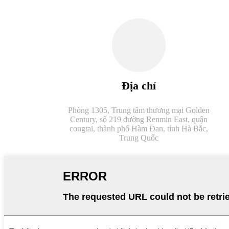
Địa chỉ
Phòng 1305, Trung tâm thương mại Golden
Century, số 219 đường Renmin East, quận
congtai, thành phố Hàm Đan, tỉnh Hà Bắc,
Trung Quốc