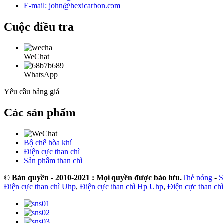
E-mail: john@hexicarbon.com
Cuộc điều tra
WeChat
WhatsApp
Yêu cầu bảng giá
Các sản phẩm
Bộ chế hòa khí
Điện cực than chì
Sản phẩm than chì
© Bản quyền - 2010-2021 : Mọi quyền được bảo lưu.
Thẻ nóng
-
S
Điện cực than chì Uhp
,
Điện cực than chì Hp Uhp
,
Điện cực than chì