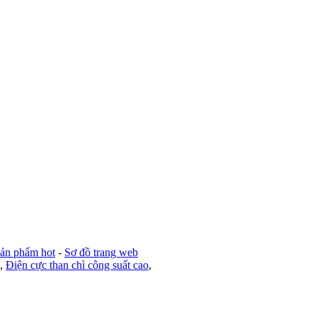
ản phẩm hot
-
Sơ đồ trang web
,
Điện cực than chì công suất cao
,