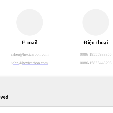
E-mail
Điện thoại
asher@hexicarbon.com
0086-19555988855
john@hexicarbon.com
0086-15833448293