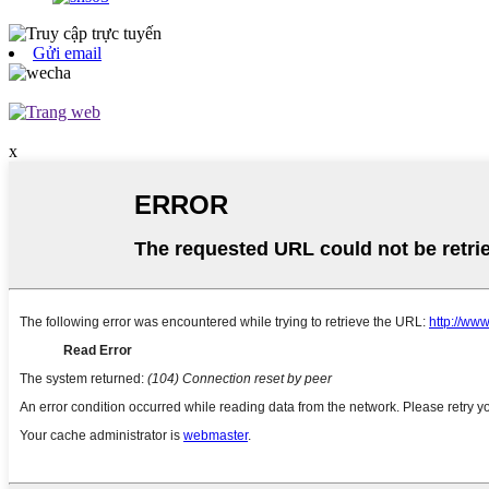
Gửi email
x