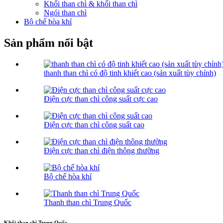
Khối than chì & khối than chì
Ngói than chì
Bộ chế hòa khí
Sản phẩm nổi bật
thanh than chì có độ tinh khiết cao (sản xuất tùy chỉnh)
Điện cực than chì công suất cực cao
Điện cực than chì công suất cao
Điện cực than chì điện thông thường
Bộ chế hòa khí
Thanh than chì Trung Quốc
Khối than chì Trung Quốc