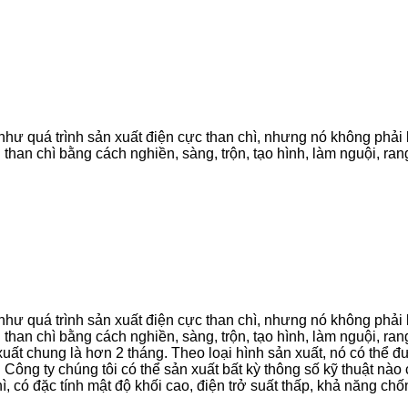
ự như quá trình sản xuất điện cực than chì, nhưng nó không phả
 than chì bằng cách nghiền, sàng, trộn, tạo hình, làm nguội, ra
ự như quá trình sản xuất điện cực than chì, nhưng nó không phả
than chì bằng cách nghiền, sàng, trộn, tạo hình, làm nguội, ran
 xuất chung là hơn 2 tháng. Theo loại hình sản xuất, nó có thể đ
hô. Công ty chúng tôi có thể sản xuất bất kỳ thông số kỹ thuật 
ì, có đặc tính mật độ khối cao, điện trở suất thấp, khả năng chố