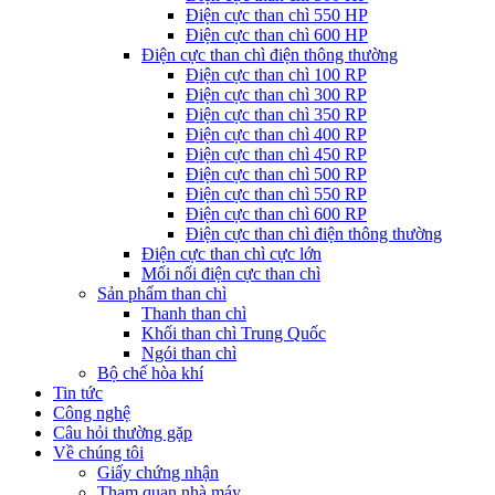
Điện cực than chì 550 HP
Điện cực than chì 600 HP
Điện cực than chì điện thông thường
Điện cực than chì 100 RP
Điện cực than chì 300 RP
Điện cực than chì 350 RP
Điện cực than chì 400 RP
Điện cực than chì 450 RP
Điện cực than chì 500 RP
Điện cực than chì 550 RP
Điện cực than chì 600 RP
Điện cực than chì điện thông thường
Điện cực than chì cực lớn
Mối nối điện cực than chì
Sản phẩm than chì
Thanh than chì
Khối than chì Trung Quốc
Ngói than chì
Bộ chế hòa khí
Tin tức
Công nghệ
Câu hỏi thường gặp
Về chúng tôi
Giấy chứng nhận
Tham quan nhà máy