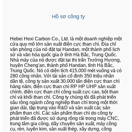
Hồ sơ công ty
Hebei Hexi Carbon Co., Ltd. là một doanh nghiệp một
cửa quy mô lớn sản xuất điện cực than chì. Địa chỉ
văn phòng của nó đặt tại Handan, một thành phố lịch
sử và văn hóa quốc gia ở tỉnh Hà Bắc, Trung Quốc.
Nhà máy của nó được đặt tại thị trấn Trường Hương,
huyện Cheng'an, thành phố Handan, tỉnh Hà Bắc,
Trung Quốc. Nó có diện tích 415.000 mét vuông và có
280 công nhân. Với tài sản cố định 350 triệu nhân
dân tệ, công ty sản xuất 30.000 tấn điện cực than chì
hàng năm, điện cực than chì RP HP UHP sản xuất
chính, điện cực than chì công suất cực cao, bột than
chì và khối than chì. Công ty chúng tôi đã phát triển
sâu rộng ngành công nghiệp than chì trong một thời
gian dài, tập trung vào R&D và sản xuất các sản
phẩm than chì. Các sản phẩm than chì do công ty
phát triển đã được sử dụng rộng rãi trong máy CNC,
trung tâm gia công, dây chuyền sản xuất, máy công
cụ, rèn, luyện kim, sản xuất thép, xây dựng, công