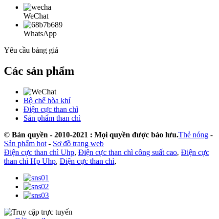
WeChat
WhatsApp
Yêu cầu bảng giá
Các sản phẩm
Bộ chế hòa khí
Điện cực than chì
Sản phẩm than chì
© Bản quyền - 2010-2021 : Mọi quyền được bảo lưu.
Thẻ nóng
-
Sản phẩm hot
-
Sơ đồ trang web
Điện cực than chì Uhp
,
Điện cực than chì công suất cao
,
Điện cực
than chì Hp Uhp
,
Điện cực than chì
,