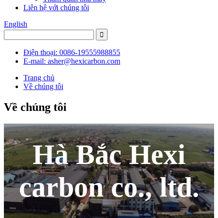
Liên hệ với chúng tôi
English
Điện thoại: 0086-19555988855
E-mail: asher@hexicarbon.com
Trang chủ
Về chúng tôi
Về chúng tôi
Hà Bắc Hexi
carbon co., ltd.