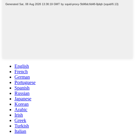
English
French
German
Portuguese
Spanish
Russian
Japanese
Korean
Arabic
Irish
Greek
Turkish
Italian