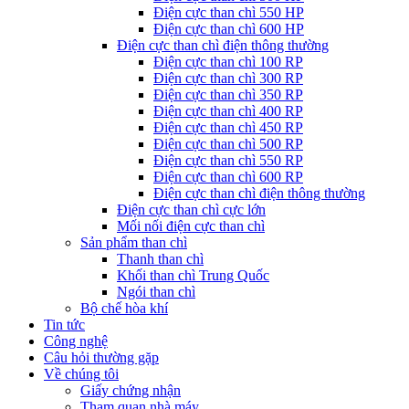
Điện cực than chì 550 HP
Điện cực than chì 600 HP
Điện cực than chì điện thông thường
Điện cực than chì 100 RP
Điện cực than chì 300 RP
Điện cực than chì 350 RP
Điện cực than chì 400 RP
Điện cực than chì 450 RP
Điện cực than chì 500 RP
Điện cực than chì 550 RP
Điện cực than chì 600 RP
Điện cực than chì điện thông thường
Điện cực than chì cực lớn
Mối nối điện cực than chì
Sản phẩm than chì
Thanh than chì
Khối than chì Trung Quốc
Ngói than chì
Bộ chế hòa khí
Tin tức
Công nghệ
Câu hỏi thường gặp
Về chúng tôi
Giấy chứng nhận
Tham quan nhà máy